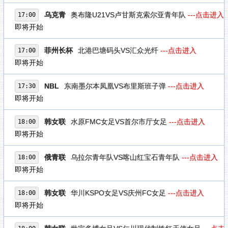
乌克青
奥布隆U21VS卢甘斯克索尔亚青年队
---点击进入
17:00
即将开始
菲州长杯
北港巴塘码头VS汇众光纤
---点击进入
17:00
即将开始
NBL
东南墨尔本凤凰VS布里斯班子弹
---点击进入
17:30
即将开始
韩女联
水原FMC女足VS首尔市厅女足
---点击进入
18:00
即将开始
俄青联
乌拉尔青年队VS喀山红宝石青年队
---点击进入
18:00
即将开始
韩女联
华川KSPO女足VS庆州FC女足
---点击进入
18:00
即将开始