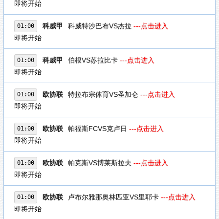
即将开始
科威甲
科威特沙巴布VS杰拉
---点击进入
01:00
即将开始
科威甲
伯根VS苏拉比卡
---点击进入
01:00
即将开始
欧协联
特拉布宗体育VS圣加仑
---点击进入
01:00
即将开始
欧协联
帕福斯FCVS克卢日
---点击进入
01:00
即将开始
欧协联
帕克斯VS博莱斯拉夫
---点击进入
01:00
即将开始
欧协联
卢布尔雅那奥林匹亚VS里耶卡
---点击进入
01:00
即将开始