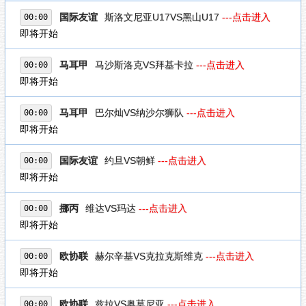
国际友谊
斯洛文尼亚U17VS黑山U17
---点击进入
00:00
即将开始
马耳甲
马沙斯洛克VS拜基卡拉
---点击进入
00:00
即将开始
马耳甲
巴尔灿VS纳沙尔狮队
---点击进入
00:00
即将开始
国际友谊
约旦VS朝鲜
---点击进入
00:00
即将开始
挪丙
维达VS玛达
---点击进入
00:00
即将开始
欧协联
赫尔辛基VS克拉克斯维克
---点击进入
00:00
即将开始
欧协联
兹拉VS奥莫尼亚
---点击进入
00:00