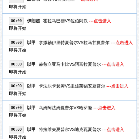
即将开始
伊朗超
霍拉马巴德VS佐伯阿汉
---点击进入
00:00
即将开始
以甲
拿撒勒伊里特夏普尔VS拉马甘夏普尔
---点击进入
00:00
即将开始
以甲
赫兹立亚马卡比VS阿富拉夏普尔
---点击进入
00:00
即将开始
以甲
卡法尔卡瑟姆VS里雄莱锡安夏普尔
---点击进入
00:00
即将开始
以甲
乌姆阿法姆夏普尔VS哈萨隆
---点击进入
00:00
即将开始
以甲
特拉维夫夏普尔VS迪克瓦夏普尔
---点击进入
00:00
即将开始