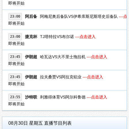
即将开始
阿后备
阿梅尼奥后备队VS伊希库斯尼斯塔史后备队
---
23:00
即将开始
捷克杯
TJ塔特拉VS布尔诺
---点击进入
23:00
即将开始
伊朗超
哈瓦达VS大不里士拖拉机
---点击进入
23:45
即将开始
伊朗超
拉夫桑贾VS阿拉克铝业
---点击进入
23:45
即将开始
沙特联
利雅得体育VS阿尔科鲁德
---点击进入
23:55
即将开始
08月30日 星期五 直播节目列表