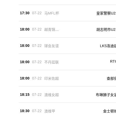
17:30
07-22
马MFL杯
皇家警察U2
18:00
07-22
越青锦U2
胡志明市U2
1
18:00
07-22
球会友谊
LKS洛迪
RT
18:00
07-22
不丹廷联
18:00
07-22
印米佐超
查部
18:15
07-22
澳维女超
布琳狮子女
18:30
07-22
澳维甲
金士顿