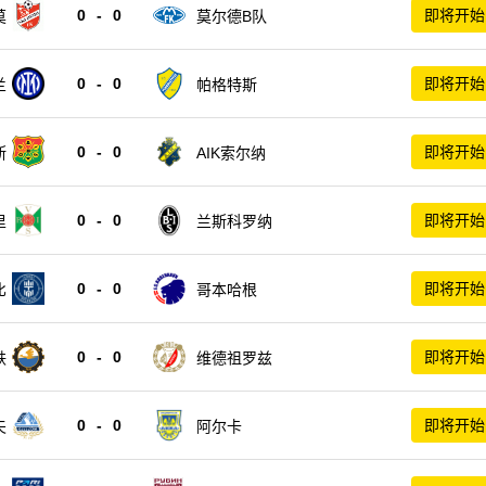
0
-
0
即将开始
莫
莫尔德B队
0
-
0
即将开始
兰
帕格特斯
0
-
0
即将开始
斯
AIK索尔纳
0
-
0
即将开始
里
兰斯科罗纳
0
-
0
即将开始
比
哥本哈根
0
-
0
即将开始
铁
维德祖罗兹
0
-
0
即将开始
夫
阿尔卡