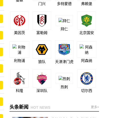
曼联
门兴
多特蒙德
弗赖堡
拜仁
美因茨
富勒姆
北京国安
利物浦
阿森纳
狼队
天津津门虎
热刺
科隆
深圳队
切尔西
头条新闻
HOT NEWS
更多>