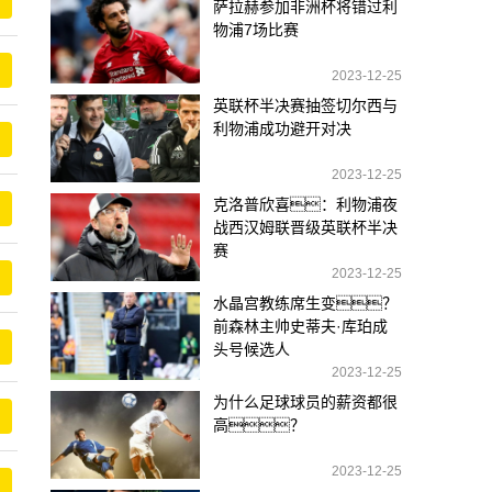
萨拉赫参加非洲杯将错过利
物浦7场比赛
2023-12-25
英联杯半决赛抽签切尔西与
利物浦成功避开对决
2023-12-25
克洛普欣喜：利物浦夜
战西汉姆联晋级英联杯半决
赛
2023-12-25
水晶宫教练席生变？
前森林主帅史蒂夫·库珀成
头号候选人
2023-12-25
为什么足球球员的薪资都很
高？
2023-12-25