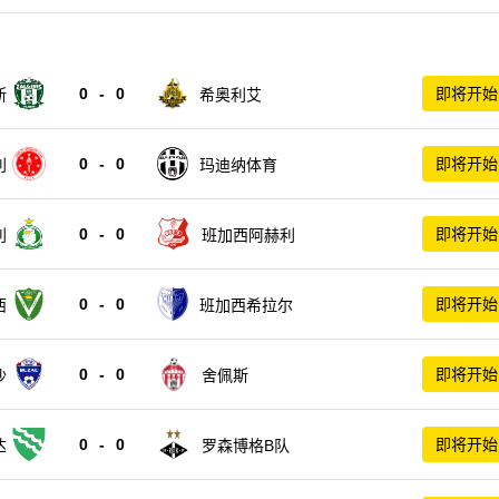
0
-
0
即将开始
斯
希奥利艾
0
-
0
即将开始
利
玛迪纳体育
0
-
0
即将开始
利
班加西阿赫利
0
-
0
即将开始
西
班加西希拉尔
0
-
0
即将开始
沙
舍佩斯
0
-
0
即将开始
达
罗森博格B队