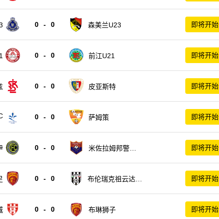
0
-
0
即将开始
森美兰U23
3
0
-
0
即将开始
1
前江U21
0
-
0
即将开始
兹
皮亚斯特
C
0
-
0
即将开始
萨姆策
0
-
0
即将开始
伊
米佐拉姆邦警察F
C
0
-
0
即将开始
足
布伦瑞克祖云达斯
女足
0
-
0
即将开始
城
布琳狮子