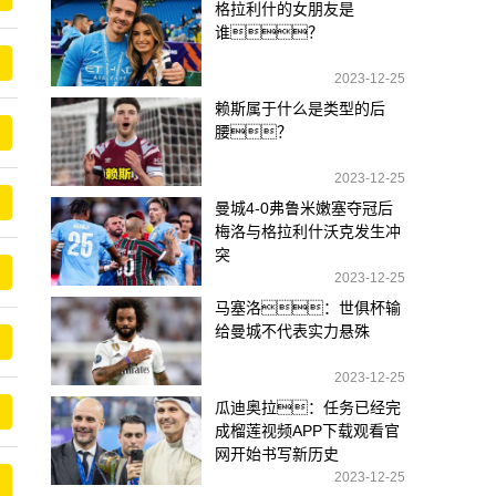
格拉利什的女朋友是
谁？
2023-12-25
赖斯属于什么是类型的后
腰？
2023-12-25
曼城4-0弗鲁米嫩塞夺冠后
梅洛与格拉利什沃克发生冲
突
2023-12-25
马塞洛：世俱杯输
给曼城不代表实力悬殊
2023-12-25
瓜迪奥拉：任务已经完
成榴莲视频APP下载观看官
网开始书写新历史
2023-12-25