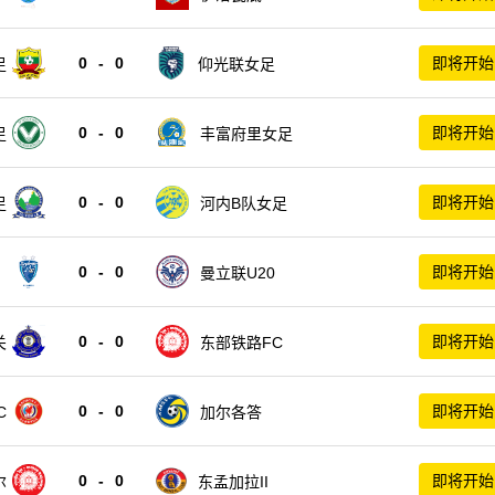
0
-
0
即将开始
足
仰光联女足
0
-
0
即将开始
足
丰富府里女足
0
-
0
即将开始
足
河内B队女足
0
-
0
即将开始
2
曼立联U20
0
-
0
即将开始
关
东部铁路FC
0
-
0
即将开始
C
加尔各答
0
-
0
即将开始
尔
东孟加拉II