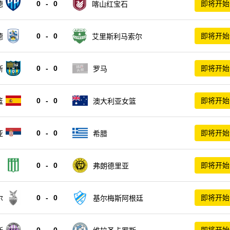
0
-
0
即将开始
德
喀山红宝石
0
-
0
即将开始
德
艾里斯利马索尔
0
-
0
即将开始
斯
罗马
0
-
0
即将开始
篮
澳大利亚女篮
0
-
0
即将开始
亚
希腊
0
-
0
即将开始
弗朗德里亚
0
-
0
即将开始
尔
基尔梅斯阿根廷