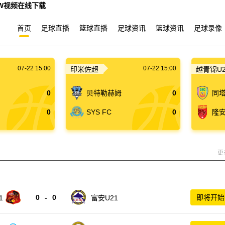
WW视频在线下载
首页
足球直播
篮球直播
足球资讯
篮球资讯
足球录像
07-22 15:00
07-22 15:00
印米佐超
越青锦U2
0
贝特勒赫姆
0
同塔
0
SYS FC
0
隆安
更
0
-
0
即将开始
1
富安U21